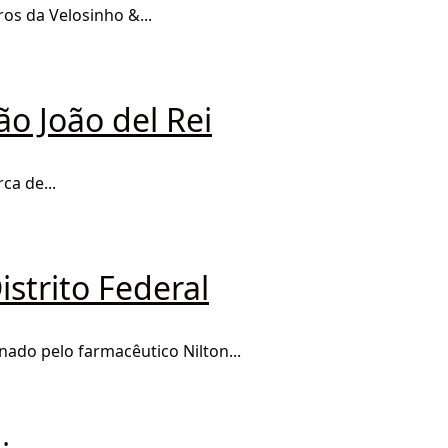
os da Velosinho &...
ão João del Rei
ca de...
strito Federal
ado pelo farmacêutico Nilton...