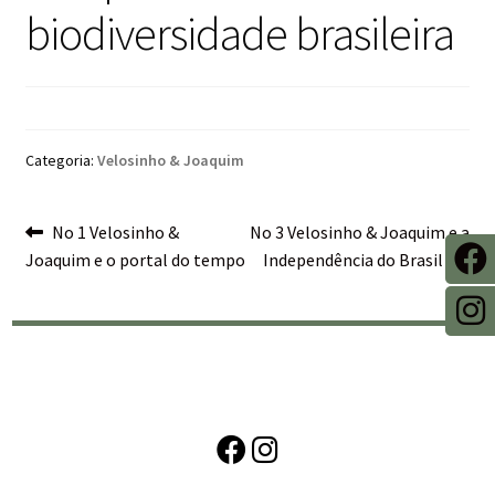
biodiversidade brasileira
Categoria:
Velosinho & Joaquim
Navegação
No 1 Velosinho &
No 3 Velosinho & Joaquim e a
Joaquim e o portal do tempo
Independência do Brasil
de
Post