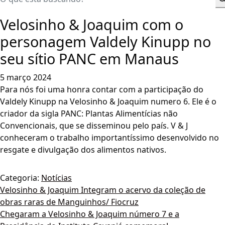
Velosinho & Joaquim com o
personagem Valdely Kinupp no
seu sítio PANC em Manaus
5 março 2024
Para nós foi uma honra contar com a participação do
Valdely Kinupp na Velosinho & Joaquim numero 6. Ele é o
criador da sigla PANC: Plantas Alimentícias não
Convencionais, que se disseminou pelo país. V & J
conheceram o trabalho importantíssimo desenvolvido no
resgate e divulgação dos alimentos nativos.
Categoria:
Notícias
Navegação
Velosinho & Joaquim Integram o acervo da coleção de
obras raras de Manguinhos/ Fiocruz
de
Chegaram a Velosinho & Joaquim número 7 e a
Post