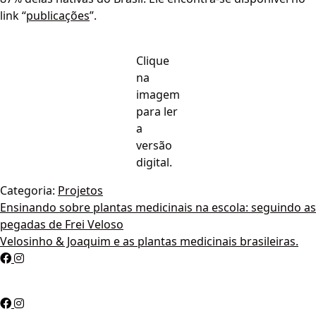
link “
publicações
”.
Clique
na
imagem
para ler
a
versão
digital.
Categoria:
Projetos
Navegação
Ensinando sobre plantas medicinais na escola: seguindo as
pegadas de Frei Veloso
de
Velosinho & Joaquim e as plantas medicinais brasileiras.
Post