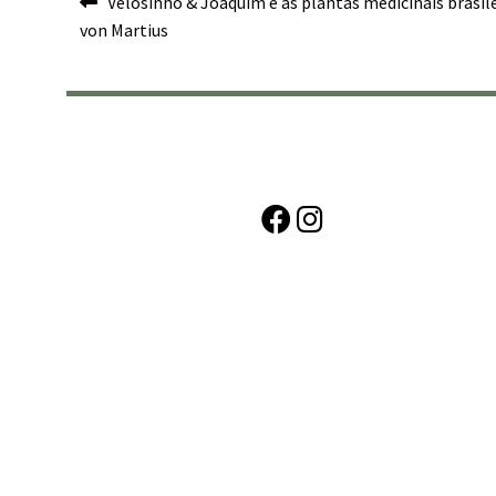
Navegação
Velosinho & Joaquim e as plantas medicinais brasile
von Martius
de
Post