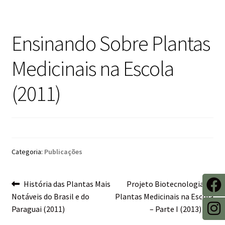
Ensinando Sobre Plantas
Medicinais na Escola
(2011)
Categoria:
Publicações
Navegação
História das Plantas Mais
Projeto Biotecnologia de
Notáveis do Brasil e do
Plantas Medicinais na Escola
de
Paraguai (2011)
– Parte I (2013)